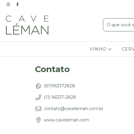
VINHO
CER
Contato
5511963372828
(11) 96337-2828
contato@caveleman.com.br
www.caveleman.com