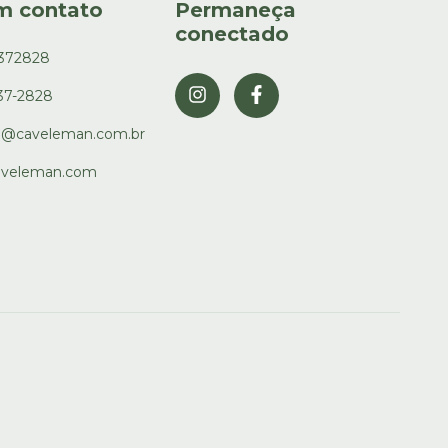
m contato
Permaneça
conectado
3372828
337-2828
o@caveleman.com.br
veleman.com