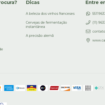
rocura?
Dicas
Entre e
A beleza dos vinhos franceses
551196
Cervejas de fermentação
(11) 96
instantânea
contat
A precisão alemã
www.ca
de