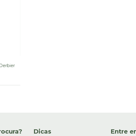
Oerbier
rocura?
Dicas
Entre e