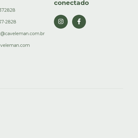
conectado
3372828
337-2828
o@caveleman.com.br
veleman.com