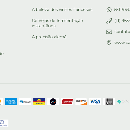
A beleza dos vinhos franceses
551196
Cervejas de fermentação
(11) 96
instantânea
contat
A precisão alemã
www.ca
de