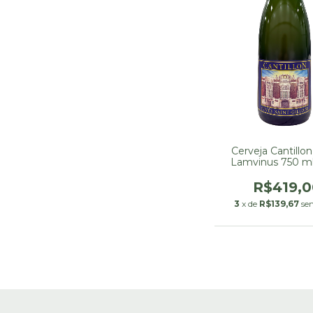
Cerveja Cantillon
Lamvinus 750 ml
20241120)
R$419,0
3
x de
R$139,67
se