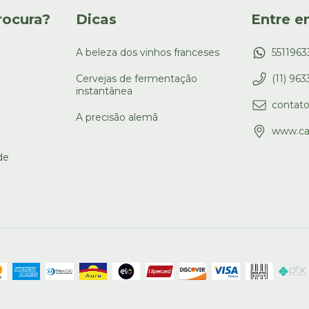
rocura?
Dicas
Entre e
A beleza dos vinhos franceses
551196
Cervejas de fermentação
(11) 96
instantânea
contat
A precisão alemã
www.ca
de