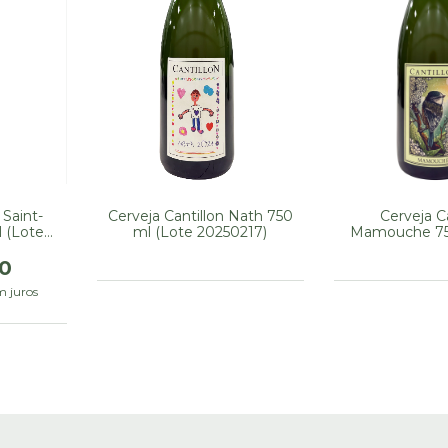
 Saint-
Cerveja Cantillon Nath 750
Cerveja Ca
 (Lote
ml (Lote 20250217)
Mamouche 75
20240
0
m juros