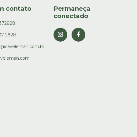
m contato
Permaneça
conectado
3372828
337-2828
o@caveleman.com.br
veleman.com