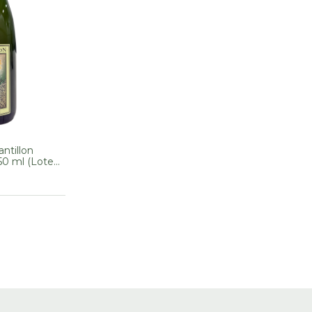
ntillon
0 ml (Lote
524)