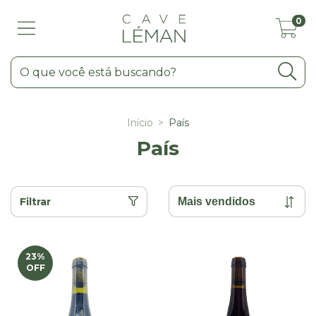
0
Início
>
País
País
Filtrar
23
%
OFF