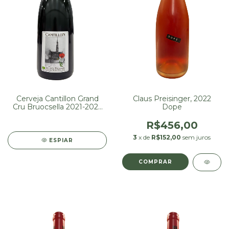
Cerveja Cantillon Grand
Claus Preisinger, 2022
Cru Bruocsella 2021-2022
Dope
750 ml (Lote 20250604)
R$456,00
3
x de
R$152,00
sem juros
ESPIAR