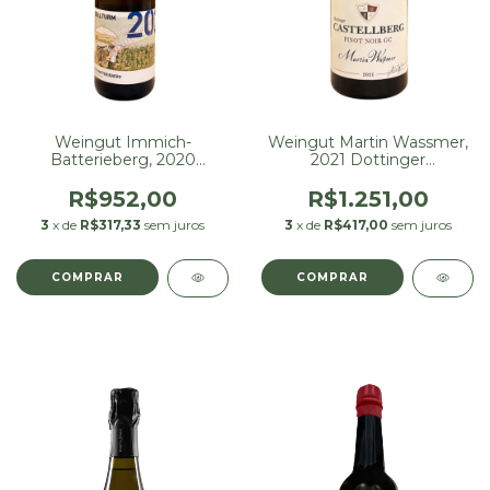
Weingut Immich-
Weingut Martin Wassmer,
Batterieberg, 2020
2021 Dottinger
Trabener Zollturm Riesling
Castellberg Pinot Noir
750 ml
Grand Cru 750 ml
R$952,00
R$1.251,00
3
x de
R$317,33
sem juros
3
x de
R$417,00
sem juros