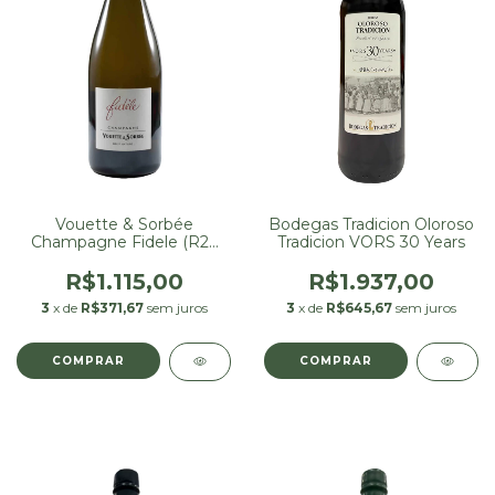
Vouette & Sorbée
Bodegas Tradicion Oloroso
Champagne Fidele (R22
Tradicion VORS 30 Years
D12/06/2025)
R$1.115,00
R$1.937,00
3
x de
R$371,67
sem juros
3
x de
R$645,67
sem juros