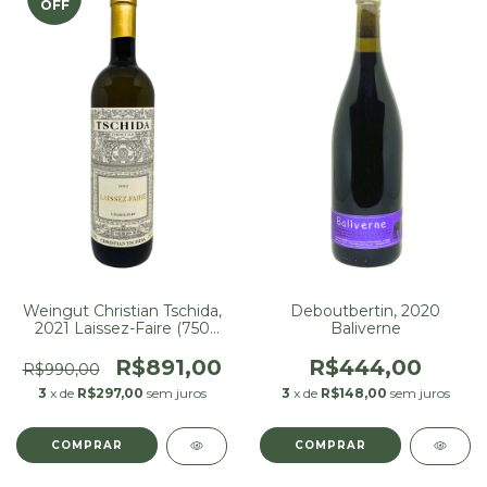
OFF
Weingut Christian Tschida,
Deboutbertin, 2020
2021 Laissez-Faire (750
Baliverne
ml)
R$891,00
R$444,00
R$990,00
3
x de
R$297,00
sem juros
3
x de
R$148,00
sem juros