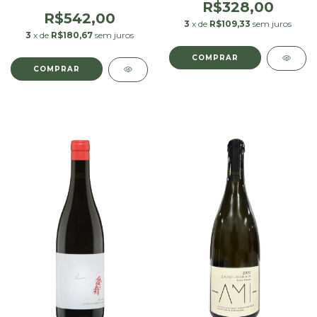
Noir 750 ml
R$328,00
R$542,00
3
x de
R$109,33
sem juros
3
x de
R$180,67
sem juros