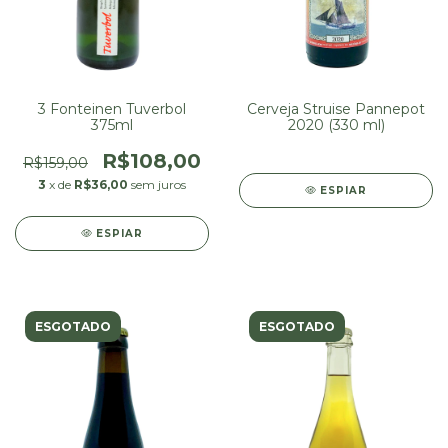
3 Fonteinen Tuverbol
Cerveja Struise Pannepot
375ml
2020 (330 ml)
R$108,00
R$159,00
3
x de
R$36,00
sem juros
ESPIAR
ESPIAR
ESGOTADO
ESGOTADO