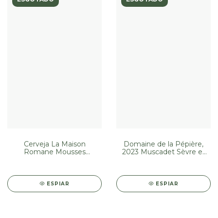
Cerveja La Maison
Domaine de la Pépière,
Romane Mousses
2023 Muscadet Sèvre et
Sauvages Cueillette de
Maine Sur Lie
Printemps 2022
ESPIAR
ESPIAR