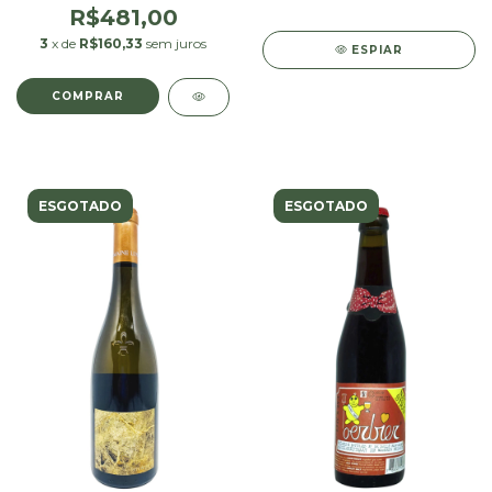
R$481,00
3
x de
R$160,33
sem juros
ESPIAR
ESGOTADO
ESGOTADO