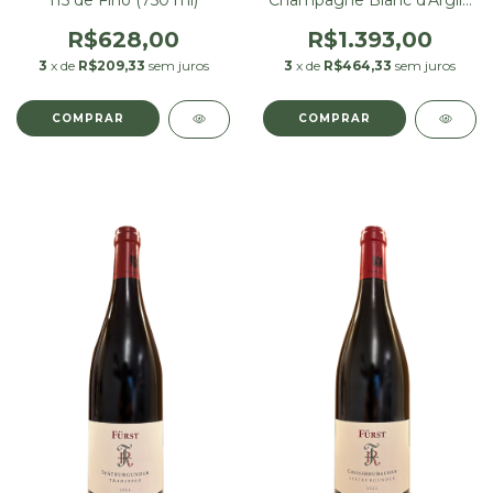
115 de Fino (750 ml)
Champagne Blanc d'Argile
(R22 D02/12/2024)
R$628,00
R$1.393,00
3
x de
R$209,33
sem juros
3
x de
R$464,33
sem juros