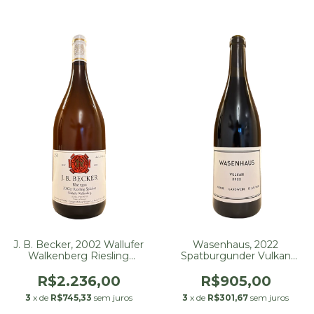
J. B. Becker, 2002 Wallufer
Wasenhaus, 2022
Walkenberg Riesling
Spatburgunder Vulkan
Spätlese 1500 ml
750 ml
R$2.236,00
R$905,00
3
x de
R$745,33
sem juros
3
x de
R$301,67
sem juros