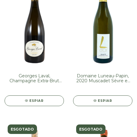
Georges Laval,
Domaine Luneau-Papin,
Champagne Extra-Brut
2020 Muscadet Sèvre et
Garennes (L G18) (750 ml)
Maine Sur Lie L'Dor (750
ml)
ESPIAR
ESPIAR
ESGOTADO
ESGOTADO