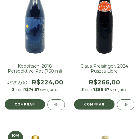
Koppitsch, 2018
Claus Preisinger, 2024
Perspektive Rot (750 ml)
Puszta Libre
R$224,00
R$266,00
R$292,00
3
x de
R$74,67
sem juros
3
x de
R$88,67
sem juros
10
%